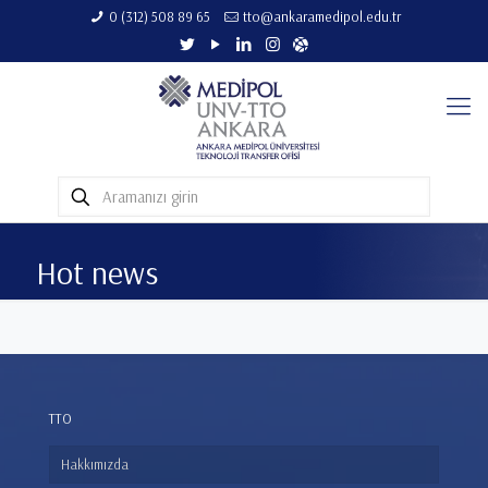
0 (312) 508 89 65​
tto@ankaramedipol.edu.tr
Hot news
TTO
Hakkımızda