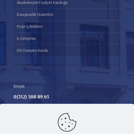
Akademisyen Faaliyet Kataloğu
Danışmanlık Hizmetleri
Proje İş Birlikleri
İş Geliştirme
ÜSİ Danışma Kurulu
İletişim
0(312) 508 89 65​
Adres:
Teknoloji Transfer Ofisi, Ankara Medipol Üniversitesi
Merkez Kampüs Yerleşkesi, Hacı Bayram Mah. Talatpaşa
Bulvarı No: 4/1, E Blok Zemin Kat
E-Mail:
tto@ankaramedipol.edu.tr