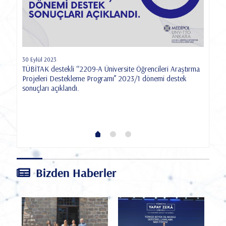
30 Eylül 2023
TÜBİTAK destekli ‘‘2209-A Üniversite Öğrencileri Araştırma
Projeleri Destekleme Programı’’ 2023/1 dönemi destek
24 M
sonuçları açıklandı.
TÜB
Med
Vakı
Bizden Haberler