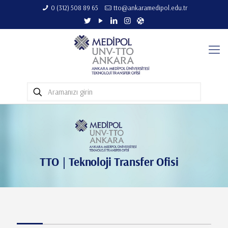
0 (312) 508 89 65​
tto@ankaramedipol.edu.tr
TTO | Teknoloji Transfer Ofisi