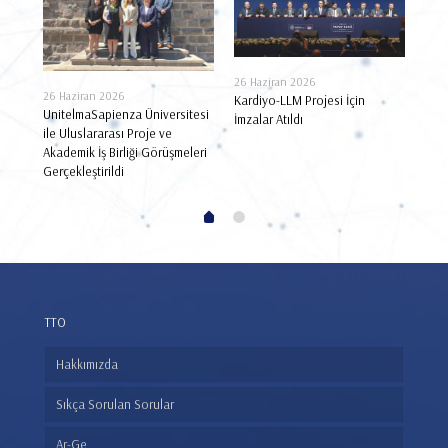
8 Ha
26 Haziran 2026
Finl
26 Haziran 2026
Kardiyo-LLM Projesi İçin
Tems
UnitelmaSapienza Üniversitesi
İmzalar Atıldı
Medi
ile Uluslararası Proje ve
Ofis
Akademik İş Birliği Görüşmeleri
Gerçekleştirildi
TTO
Hakkımızda
Sıkça Sorulan Sorular
Ar-Ge