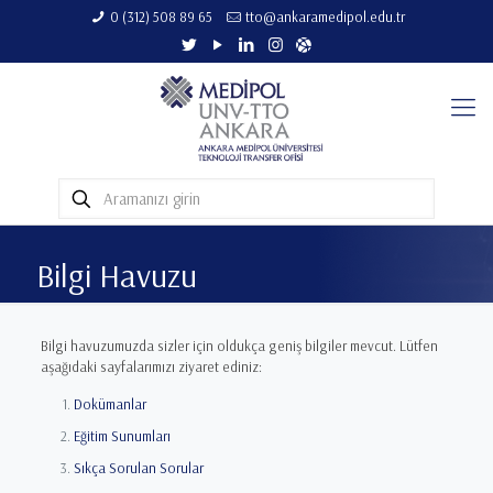
0 (312) 508 89 65​
tto@ankaramedipol.edu.tr
Bilgi Havuzu
Bilgi havuzumuzda sizler için oldukça geniş bilgiler mevcut. Lütfen
aşağıdaki sayfalarımızı ziyaret ediniz:
Dokümanlar
Eğitim Sunumları
Sıkça Sorulan Sorular