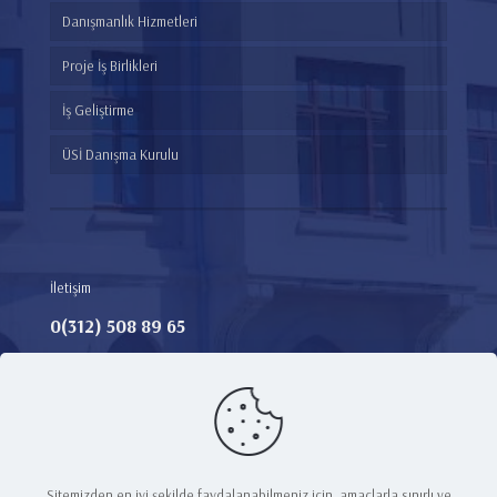
Danışmanlık Hizmetleri
Proje İş Birlikleri
İş Geliştirme
ÜSİ Danışma Kurulu
İletişim
0(312) 508 89 65​
Adres:
Teknoloji Transfer Ofisi, Ankara Medipol Üniversitesi
Merkez Kampüs Yerleşkesi, Hacı Bayram Mah. Talatpaşa
Bulvarı No: 4/1, E Blok Zemin Kat
E-Mail:
tto@ankaramedipol.edu.tr
Sitemizden en iyi şekilde faydalanabilmeniz için, amaçlarla sınırlı ve