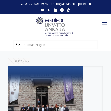
0 (312) 508 89 65​
tto@ankaramedipol.edu.tr
16 Haziran 2023