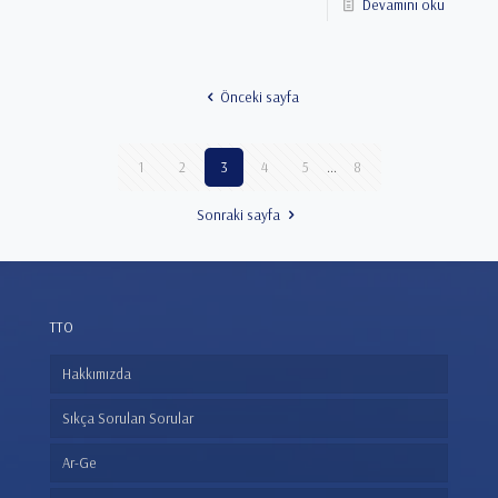
Devamını oku
Önceki sayfa
1
2
3
4
5
...
8
Sonraki sayfa
TTO
Hakkımızda
Sıkça Sorulan Sorular
Ar-Ge