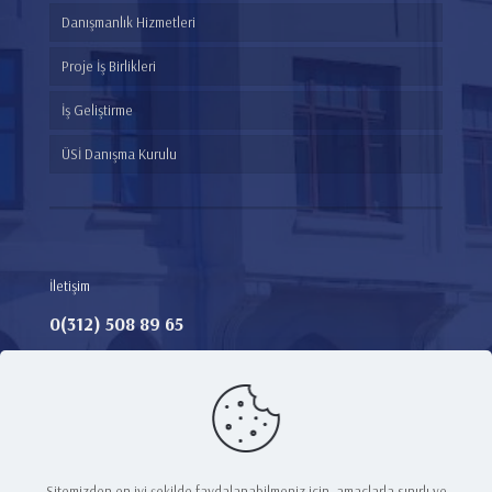
Danışmanlık Hizmetleri
Proje İş Birlikleri
İş Geliştirme
ÜSİ Danışma Kurulu
İletişim
0(312) 508 89 65​
Adres:
Teknoloji Transfer Ofisi, Ankara Medipol Üniversitesi
Merkez Kampüs Yerleşkesi, Hacı Bayram Mah. Talatpaşa
Bulvarı No: 4/1, E Blok Zemin Kat
E-Mail:
tto@ankaramedipol.edu.tr
Sitemizden en iyi şekilde faydalanabilmeniz için, amaçlarla sınırlı ve