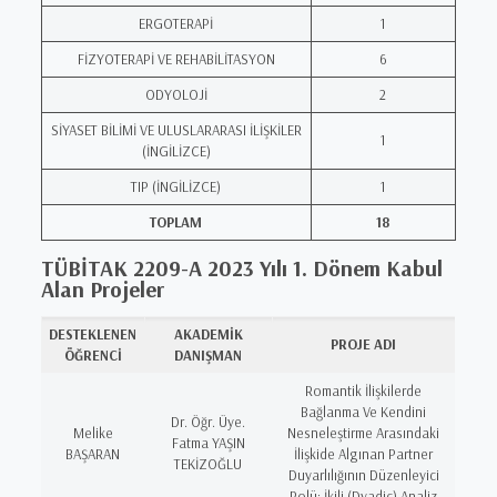
ERGOTERAPİ
1
FİZYOTERAPİ VE REHABİLİTASYON
6
ODYOLOJİ
2
SİYASET BİLİMİ VE ULUSLARARASI İLİŞKİLER
1
(İNGİLİZCE)
TIP (İNGİLİZCE)
1
TOPLAM
18
TÜBİTAK 2209-A 2023 Yılı 1. Dönem Kabul
Alan Projeler
DESTEKLENEN
AKADEMİK
PROJE ADI
ÖĞRENCİ
DANIŞMAN
Romantik İlişkilerde
Bağlanma Ve Kendini
Dr. Öğr. Üye.
Melike
Nesneleştirme Arasındaki
Fatma YAŞIN
BAŞARAN
İlişkide Algınan Partner
TEKİZOĞLU
Duyarlılığının Düzenleyici
Rolü: İkili (Dyadic) Analiz