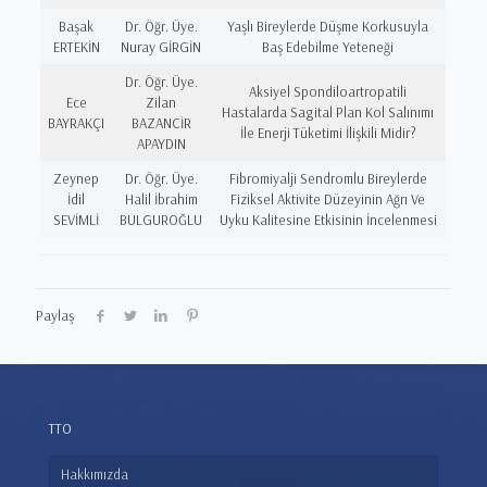
Başak
Dr. Öğr. Üye.
Yaşlı Bireylerde Düşme Korkusuyla
ERTEKİN
Nuray GİRGİN
Baş Edebilme Yeteneği
Dr. Öğr. Üye.
Aksiyel Spondiloartropatili
Ece
Zilan
Hastalarda Sagital Plan Kol Salınımı
BAYRAKÇI
BAZANCİR
İle Enerji Tüketimi İlişkili Midir?
APAYDIN
Zeynep
Dr. Öğr. Üye.
Fibromiyalji Sendromlu Bireylerde
İdil
Halil İbrahim
Fiziksel Aktivite Düzeyinin Ağrı Ve
SEVİMLİ
BULGUROĞLU
Uyku Kalitesine Etkisinin İncelenmesi
Paylaş
TTO
Hakkımızda