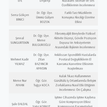
EFE
DAŞBAŞI
Nazalans Skorları Ve Ses
Özelliklerinin İncelenmesi
Dr. Öğr. Üye.
Farklı Tarz Müziklerin
Serra Gökçen
Ümmü Gülşen
Konuşma Akıcılığı Üzerine
BİNİCİ
BOZOK
Etkisi
Fibromiyaljili Bireylerde Fiziksel
Dr. Öğr. Üye.
Şevval
Aktivite Düzeyi, Gövde Pozisyon
Merve
SUNGURTEKİN
Duyusu Ve Anksiyetenin
BULGUROĞLU
Arasındaki İlişkinin İncelenmesi
Dr. Öğr. Üye.
Ankilozan Spondilitli Hastalarda
Mehmet Kadir
Zilan
Postüral Değişikliklerin El
YILMAZ
BAZANCİR
Kavrama Kuvvetine Etkisinin
APAYDIN
Araştırılması
Kulak Tıkacı Kullanımının
Merve Nur
Öğr. Gör.
Gürültülü İş Ortamlarında İletişim
AYHAN
Tuğçe KOCA
Zorluklarına Nasıl Etki Ettiğinin
İncelenmesi: Ön Çalışma
İşitme Cihazında İşitme Kaybına
Öğr. Gör.
Göre Kompresyon Etkisi:
Şule DALDAL
Yağız KORKUT
Kompresyon Parametreleri