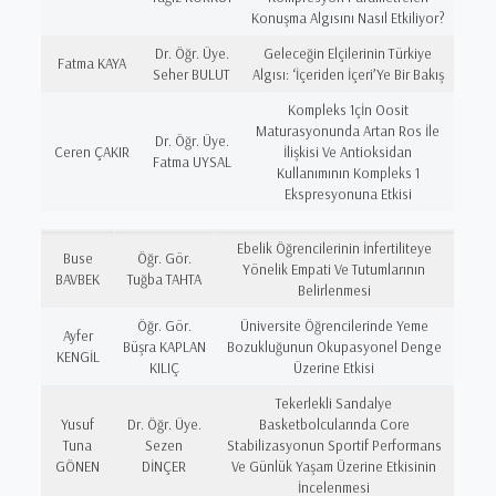
Konuşma Algısını Nasıl Etkiliyor?
Dr. Öğr. Üye.
Geleceğin Elçilerinin Türkiye
Fatma KAYA
Seher BULUT
Algısı: ‘İçeriden İçeri’Ye Bir Bakış
Kompleks 1çİn Oosit
Maturasyonunda Artan Ros İle
Dr. Öğr. Üye.
Ceren ÇAKIR
İlişkisi Ve Antioksidan
Fatma UYSAL
Kullanımının Kompleks 1
Ekspresyonuna Etkisi
Ebelik Öğrencilerinin İnfertiliteye
Buse
Öğr. Gör.
Yönelik Empati Ve Tutumlarının
BAVBEK
Tuğba TAHTA
Belirlenmesi
Öğr. Gör.
Üniversite Öğrencilerinde Yeme
Ayfer
Büşra KAPLAN
Bozukluğunun Okupasyonel Denge
KENGİL
KILIÇ
Üzerine Etkisi
Tekerlekli Sandalye
Yusuf
Dr. Öğr. Üye.
Basketbolcularında Core
Tuna
Sezen
Stabilizasyonun Sportif Performans
GÖNEN
DİNÇER
Ve Günlük Yaşam Üzerine Etkisinin
İncelenmesi