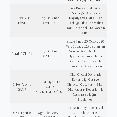
Lise Düzeyindeki Siber
Zorbalığın Akademik
Huriye Nur
Doç. Dr. Pınar
Başarıya Ve Okula Olan
KÖSE
AYYILDIZ
Bağlılığa Etkisi: Zorbalığa
Karşı Farkındalık Kalkanının
Gücü
Elâzığ İlinde 20 Ocak 2020
Ve 6 Şubat 2023 Depremleri
Doç. Dr. Pınar
Sonrası Afad Acil Mobil
Burak ÖZTÜRK
AYYILDIZ
Uygulamasının Kullanım
Oranının Çeşitli Başlıklar
Üzerinden Araştırılması
Okul Öncesi Dönemde
Kekemeliği Olan Ve
Dr. Öğr. Üye. Emel
Dilber Aleyna
Olmayan Çocukların Erken
ARSLAN
GARİP
Okuryazarlık Becerileri İle
SARIMEHMETOĞLU
Çalışma Belleğinin
İncelemesi
Yetişkin Bireylerde Nazal
Özlem Şerife
Öğr. Gör. Merve
Cerrahiler Sonrası