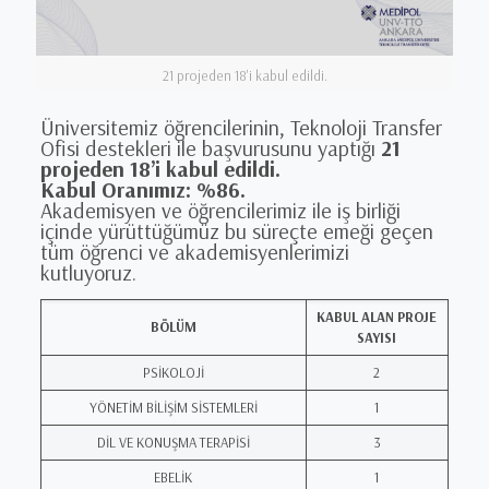
21 projeden 18'i kabul edildi.
Üniversitemiz öğrencilerinin, Teknoloji Transfer
Ofisi destekleri ile başvurusunu yaptığı
21
projeden 18’i kabul edildi.
Kabul Oranımız: %86.
Akademisyen ve öğrencilerimiz ile iş birliği
içinde yürüttüğümüz bu süreçte emeği geçen
tüm öğrenci ve akademisyenlerimizi
kutluyoruz.
KABUL ALAN PROJE
BÖLÜM
SAYISI
PSİKOLOJİ
2
YÖNETİM BİLİŞİM SİSTEMLERİ
1
DİL VE KONUŞMA TERAPİSİ
3
EBELİK
1